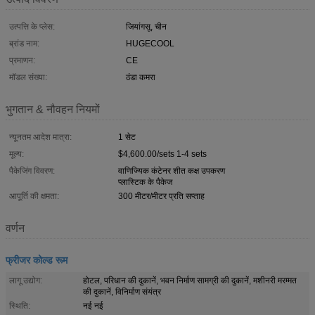
उत्पत्ति के प्लेस:
जियांगसू, चीन
ब्रांड नाम:
HUGECOOL
प्रमाणन:
CE
मॉडल संख्या:
ठंडा कमरा
भुगतान & नौवहन नियमों
न्यूनतम आदेश मात्रा:
1 सेट
मूल्य:
$4,600.00/sets 1-4 sets
पैकेजिंग विवरण:
वाणिज्यिक कंटेनर शीत कक्ष उपकरण
प्लास्टिक के पैकेज
आपूर्ति की क्षमता:
300 मीटर/मीटर प्रति सप्ताह
वर्णन
फ्रीजर कोल्ड रूम
लागू उद्योग:
होटल, परिधान की दुकानें, भवन निर्माण सामग्री की दुकानें, मशीनरी मरम्मत
की दुकानें, विनिर्माण संयंत्र
स्थिति:
नई नई