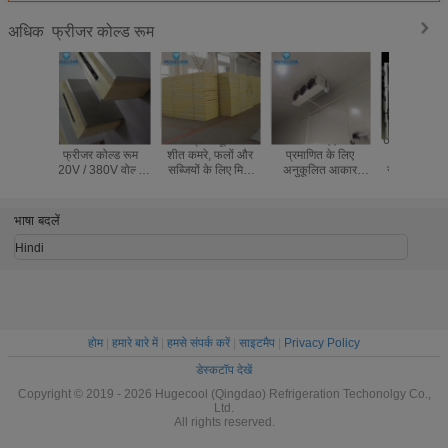
फ्रीजर कोल्ड रूम
अधिक
रेस्तरां आईएसओ
6 बॉडीज के लिए मोर्चरी
मीट के लिए फुल
मॉड्यूलर व
प्रमाणित के लिए
शुल्क, मोर्चरी कोल्ड
ऑटोमैटिक कंट्रोल
फ्रीजर कक्ष, 
अनुकूलित आकार
स्टोरेज, मोर्चरी कोल्ड
फ्रीजर कोल्ड रूम फ्रेश
कोल्ड रू
फ्रीजर कोल्ड रूम
रूम
क्विक कीपिंग
स्थाप
भाषा बदलें
Hindi
होम
|
हमारे बारे में
|
हमसे संपर्क करें
|
साइटमैप
|
Privacy Policy
डेस्कटॉप देखें
Copyright © 2019 - 2026 Hugecool (Qingdao) Refrigeration Techonolgy Co.,
Ltd.
All rights reserved.