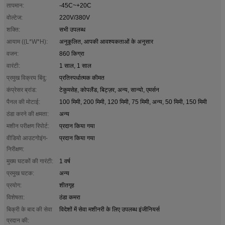
तापमान:
-45C~+20C
वोल्टेज:
220V/380V
शक्ति:
सभी उपलब्ध
आयाम ((L*W*H):
अनुकूलित, आपकी आवश्यकताओं के अनुसार
वजन:
860 किग्रा
वारंटी:
1 साल, 1 साल
प्रमुख विक्रय बिंदु:
प्रतिस्पर्धात्मक कीमत
कंप्रेसर ब्रांड:
टेकुमसेह, कोपलैंड, बिट्ज़र, अन्य, सान्यो, एमर्सन
पैनल की मोटाई:
100 मिमी, 200 मिमी, 120 मिमी, 75 मिमी, अन्य, 50 मिमी, 150 मिमी
ठंडा करने की क्षमता:
अन्य
मशीन परीक्षण रिपोर्ट:
प्रदान किया गया
वीडियो आउटगोइंग-
प्रदान किया गया
निरीक्षण:
मुख्य घटकों की गारंटी:
1 वर्ष
प्रमुख घटक:
अन्य
प्रयोग:
शीतगृह
विशेषता:
ठंडा कमरा
बिक्री के बाद की सेवा
विदेशों में सेवा मशीनरी के लिए उपलब्ध इंजीनियर्स
प्रदान की: