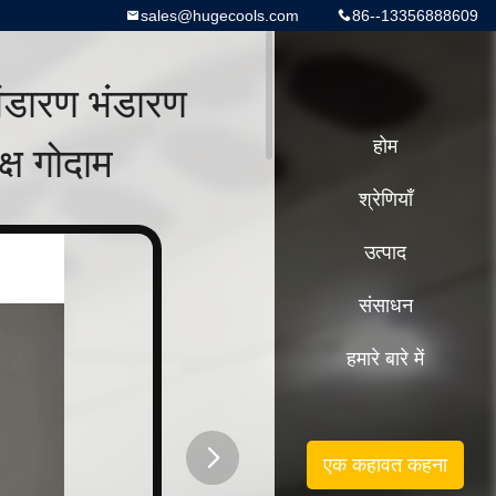
sales@hugecools.com
86--13356888609
ंडारण भंडारण
्ष गोदाम
होम
श्रेणियाँ
उत्पाद
संसाधन
हमारे बारे में
एक कहावत कहना