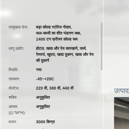
butto
प्रमुखता देना
बड़ा कोल्ड स्टोरेज गोदाम
,
फल-सब्जी का शीत भंडारण कक्ष
,
1400 टन फ्रीजर कोल्ड रूम
लागू उद्योग
होटल, खाद्य और पेय कारखाने, फार्म,
रेस्तरां, खुदरा, खाद्य दुकान, खाद्य और पेय
की दुकानें
स्थिति
नया
तापमान
-45~+20C
वोल्टेज
220 वी, 380 वी, 440 वी
उत्पाद
शक्ति
अनुकूलित
आयाम
अनुकूलित
((L*W*H)
वजन
3000 किग्रा