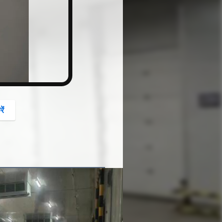
button
ें