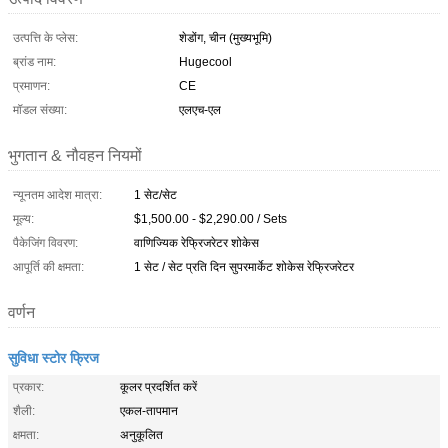
उत्पत्ति के प्लेस:
शेडोंग, चीन (मुख्यभूमि)
ब्रांड नाम:
Hugecool
प्रमाणन:
CE
मॉडल संख्या:
एलएच-एल
भुगतान & नौवहन नियमों
न्यूनतम आदेश मात्रा:
1 सेट/सेट
मूल्य:
$1,500.00 - $2,290.00 / Sets
पैकेजिंग विवरण:
वाणिज्यिक रेफ्रिजरेटर शोकेस
आपूर्ति की क्षमता:
1 सेट / सेट प्रति दिन सुपरमार्केट शोकेस रेफ्रिजरेटर
वर्णन
सुविधा स्टोर फ्रिज
प्रकार:
कूलर प्रदर्शित करें
शैली:
एकल-तापमान
क्षमता:
अनुकूलित