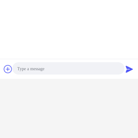
4. ग्राहक के लिए समय पर लदान।
5. वन स्टॉप सर्विस।
हमसे संपर्क करें
Huicheng से फ्लोरा, यहाँ अपनी तरह की जांच का स्वागत करते हैं।
WhatsApp Now
एक बोली का अनुरोध
बाष्पीकरणीय कूलर इकाई
एयर कूलिंग यूनिट
टैग:
,
,
Photo
बाष्पीकरण करनेवाला शीतलन प्रशंसक
Video Call
सबसे उत्तम प्रतिदान प्राप्त करें
Audio Call