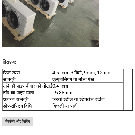
विवरण:
फिन स्पेस
4.5 mm, 6 मिमी, 9mm, 12mm
सामग्री
एल्यूमीनियम या नीला पंख
तांबे की पाइप दीवार की मोटाई
0.4 mm
तांबे का पाइप व्यास
15.88mm
आवरण सामग्री
जस्ती स्टील या स्टेनलेस स्टील
डीफ्रॉस्टिंग विधि
बिजली या पानी
पंखा वोल्टेज
अपनी आवश्यकताओं के अनुसार अनुकूलित
पैकेज
प्लाईवुड बॉक्स पैकेज
पैकेजिंग और शिपिंग