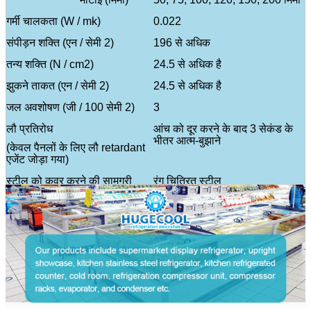
गर्मी चालकता (W / mk)
0.022
संपीड़न शक्ति (एन / सेमी 2)
196 से अधिक
तन्य शक्ति (N / cm2)
24.5 से अधिक है
झुकने ताकत (एन / सेमी 2)
24.5 से अधिक है
जल अवशोषण (जी / 100 सेमी 2)
3
लौ प्रतिरोध
आंच को दूर करने के बाद 3 सेकंड के
भीतर आत्म-बुझाने
(केवल पैनलों के लिए लौ retardant
एजेंट जोड़ा गया)
स्टील को कवर करने की सामग्री
रंग चित्रित स्टील
स्टेनलेस स्टील
जस्ती इस्पात