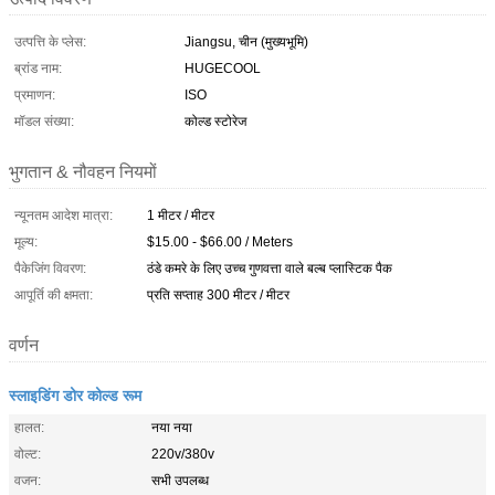
उत्पत्ति के प्लेस:
Jiangsu, चीन (मुख्यभूमि)
ब्रांड नाम:
HUGECOOL
प्रमाणन:
ISO
मॉडल संख्या:
कोल्ड स्टोरेज
भुगतान & नौवहन नियमों
न्यूनतम आदेश मात्रा:
1 मीटर / मीटर
मूल्य:
$15.00 - $66.00 / Meters
पैकेजिंग विवरण:
ठंडे कमरे के लिए उच्च गुणवत्ता वाले बल्ब प्लास्टिक पैक
आपूर्ति की क्षमता:
प्रति सप्ताह 300 मीटर / मीटर
वर्णन
स्लाइडिंग डोर कोल्ड रूम
हालत:
नया नया
वोल्ट:
220v/380v
वजन:
सभी उपलब्ध