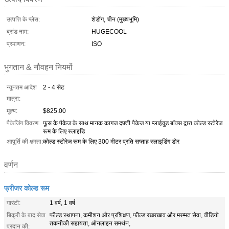
उत्पत्ति के प्लेस:
शेडोंग, चीन (मुख्यभूमि)
ब्रांड नाम:
HUGECOOL
प्रमाणन:
ISO
भुगतान & नौवहन नियमों
न्यूनतम आदेश
2 - 4 सेट
मात्रा:
मूल्य:
$825.00
पैकेजिंग विवरण:
फूस के पैकेज के साथ मानक कागज दफ़्ती पैकेज या प्लाईवुड बॉक्स द्वारा कोल्ड स्टोरेज
रूम के लिए स्लाइडि
आपूर्ति की क्षमता:
कोल्ड स्टोरेज रूम के लिए 300 मीटर प्रति सप्ताह स्लाइडिंग डोर
वर्णन
फ्रीजर कोल्ड रूम
गारंटी:
1 वर्ष, 1 वर्ष
बिक्री के बाद सेवा
फील्ड स्थापना, कमीशन और प्रशिक्षण, फील्ड रखरखाव और मरम्मत सेवा, वीडियो
तकनीकी सहायता, ऑनलाइन समर्थन,
प्रदान की: