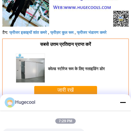
फ्रीजर इकाइयों शांत कमरे
फ्रीज़र कूल रूम
फ्रीजर भंडारण कमरे
टैग:
,
,
सबसे उत्तम प्रतिदान प्राप्त करें
कोल्ड स्टोरेज रूम के लिए स्लाइडिंग डोर
जारी रखें
Hugecool
फ्रीजर कोल्ड रूम
अधिक
7:29 PM